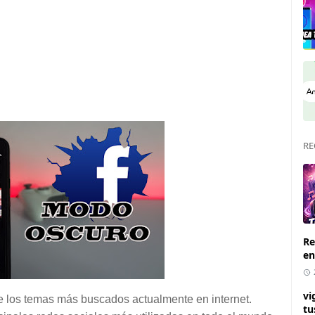
RE
Re
en
vi
de los temas más buscados actualmente en internet.
tu