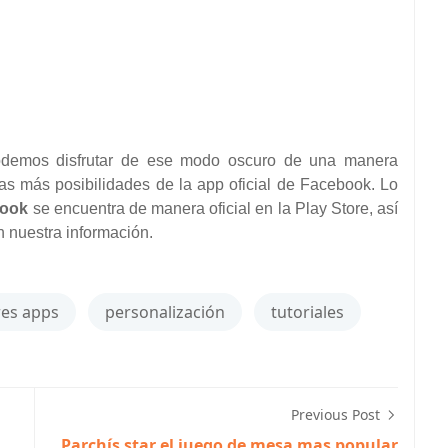
podemos disfrutar de ese modo oscuro de una manera
as más posibilidades de la app oficial de Facebook. Lo
book
se encuentra de manera oficial en la Play Store, así
 nuestra información.
es apps
personalización
tutoriales
Previous Post
Parchís star el juego de mesa mas popular